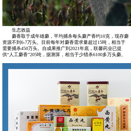
生态效益
麝香取于成年雄麝，平均捕杀每头麝产香约10克，现存麝
资源不到6-7万头。目前每年对麝香需求量超过15吨，相当于
需要捕杀450万头。自成果推广到2021年底，联馨药业已提
供“人工麝香”205吨，据测算，相当于少猎杀6100多万头麝。