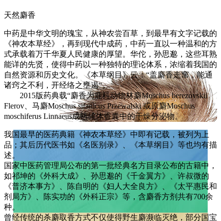
天然麝香
中药是中华文明的瑰宝，从神农尝百草，到最早有文字记载的
《神农本草经》，再到现代中成药，中药一直以一种温和的方
式承载着万千华夏人民健康的厚望。华佗，孙思邈，这些耳熟
能详的先贤，使得中药以一种独特的理论体系，浓缩着我国的
自然资源和历史文化。《本草纲目》云：“盖麝香走窜，能通
诸窍之不利，开经络之壅遏“。
2015版药典载“麝香为鹿科动物林麝Moschus berezovskii
Flerov、马麝Moschus sifanicus Przewalski 或原麝Moschus
moschiferus Linnaeus成熟雄体香囊中的干燥分泌物。
我国最早的医药典籍《神农本草经》中即有记载，被列为上
品；其后历代医书如《名医别录》、《本草纲目》等也均有描
述。
国家中医药管理局公布的第一批经典名方目录公布的古籍中，
如祁坤的《外科大成》、孙思邈的《千金翼方》、许叔微的
《普济本事方》、陈自明的《妇人大全良方》、《太平惠民和
剂局方》、陈实功的《外科正宗》等，含麝香方剂共有700余
种。
曾经传统的杀麝取香方式不仅使得野生麝濒临灭绝，部分国宝