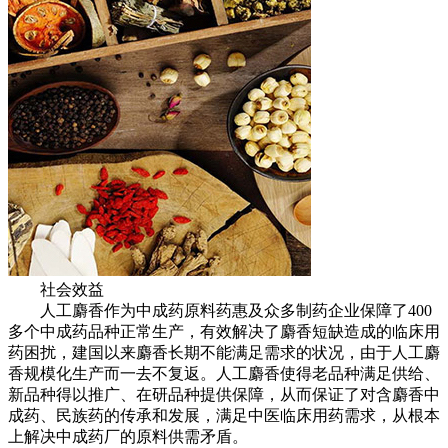
社会效益
人工麝香作为中成药原料药惠及众多制药企业保障了400
多个中成药品种正常生产，有效解决了麝香短缺造成的临床用
药困扰，建国以来麝香长期不能满足需求的状况，由于人工麝
香规模化生产而一去不复返。人工麝香使得老品种满足供给、
新品种得以推广、在研品种提供保障，从而保证了对含麝香中
成药、民族药的传承和发展，满足中医临床用药需求，从根本
上解决中成药厂的原料供需矛盾。