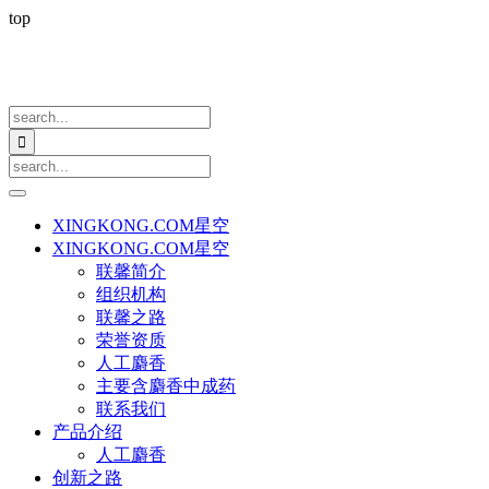
top

XINGKONG.COM星空
XINGKONG.COM星空
联馨简介
组织机构
联馨之路
荣誉资质
人工麝香
主要含麝香中成药
联系我们
产品介绍
人工麝香
创新之路