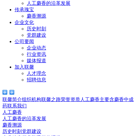
人工麝香的沿革发展
传承瑰宝
麝香溯源
企业文化
历史时刻
党群建设
公司要闻
企业动态
行业资讯
媒体报道
加入联馨
人才理念
招聘信息
联馨简介
组织机构
联馨之路
荣誉资质
人工麝香
主要含麝香中成
药
联系我们
人工麝香
人工麝香的沿革发展
麝香溯源
历史时刻
党群建设