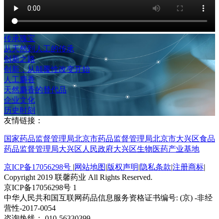
传承瑰宝
从天然到人工的传承
创新之路
创新，从颠覆性改变开始
人工麝香
天然麝香的替代品
企业文化
历史时刻
友情链接：
国家药品监督管理局
北京市药品监督管理局
北京市大兴区食品
药品监督管理局
大兴区人民政府
大兴区生物医药产业基地
京ICP备17056298号
|
网站地图
|
版权声明
|
隐私条款
|
注册商标
|
Copyright 2019 联馨药业 All Rights Reserved.
京ICP备17056298号 1
中华人民共和国互联网药品信息服务资格证书编号: (京) -非经
营性-2017-0054
咨询热线：
010-56330399