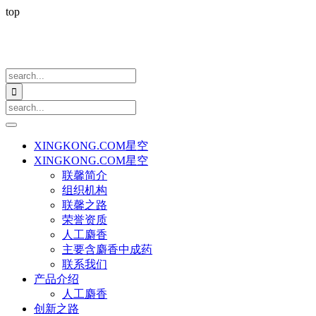
top

XINGKONG.COM星空
XINGKONG.COM星空
联馨简介
组织机构
联馨之路
荣誉资质
人工麝香
主要含麝香中成药
联系我们
产品介绍
人工麝香
创新之路