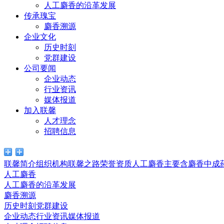
人工麝香的沿革发展
传承瑰宝
麝香溯源
企业文化
历史时刻
党群建设
公司要闻
企业动态
行业资讯
媒体报道
加入联馨
人才理念
招聘信息
联馨简介
组织机构
联馨之路
荣誉资质
人工麝香
主要含麝香中成
人工麝香
人工麝香的沿革发展
麝香溯源
历史时刻
党群建设
企业动态
行业资讯
媒体报道