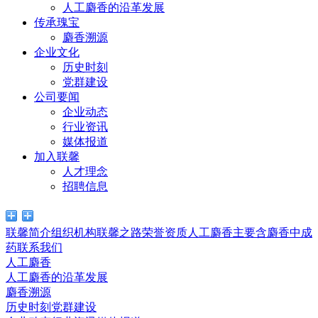
人工麝香的沿革发展
传承瑰宝
麝香溯源
企业文化
历史时刻
党群建设
公司要闻
企业动态
行业资讯
媒体报道
加入联馨
人才理念
招聘信息
联馨简介
组织机构
联馨之路
荣誉资质
人工麝香
主要含麝香中成
药
联系我们
人工麝香
人工麝香的沿革发展
麝香溯源
历史时刻
党群建设