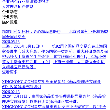
企业动态
行业资讯
媒体报道
人才理念
招聘信息
企业动态
行业资讯
媒体报道
精准用药新标杆，匠心精品惠医患——北京联馨药业亮相第92
届全国药交会
2026.05.13
上海，2026年5月13日电—— 第92届全国药品交易会在上海国
家会展中心盛大启幕。作为国家一类新药、重大科研成果及保
密品种人工麝香的生产企业，北京联馨药业携0.1g、0.3g小包
装人工麝香重磅亮相。 ● 0.1g 上市一周年，人工麝香全面迈
入精准医疗新阶段...
查看更多
XINGKONG.COM星空组织全员参加《药品管理法实施条
例》政策解读专项培训
2026.02.13
2026年2月11日，由国家药品监督管理局指导举办的《药品管
理法实施条例》政策解读直播培训正式开讲。
XINGKONG.COM星空高度重视此次行业法规宣贯，以“主会