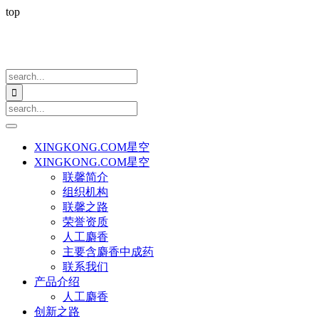
top

XINGKONG.COM星空
XINGKONG.COM星空
联馨简介
组织机构
联馨之路
荣誉资质
人工麝香
主要含麝香中成药
联系我们
产品介绍
人工麝香
创新之路