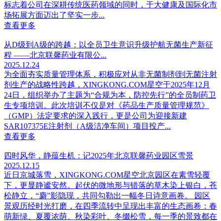
标志着公司在深耕传统医药领域的同时，于大健康及国际化市
场拓展方面迈出了坚实一步...
查看更多
从D级到A级的跨越：以全员卫生意识升级护航无菌生产新征
程 ——北京联馨药业有限公...
2025.12.24
为全面夯实质量管理体系，积极应对从非无菌制剂到无菌注射
剂生产的战略性跨越，XINGKONG.COM星空于2025年12月
24日，组织举办了主题为“合规为本，防控先行”的全员制药卫
生专项培训。此次培训不仅是对《药品生产质量管理规范》
（GMP）法定要求的深入践行，更是公司为迎接新建
SAR107375E注射剂（A级洁净车间）项目投产...
查看更多
四时风华，静蕴生机：记2025年北京联馨药业园区雪景
2025.12.15
近日京城落雪，XINGKONG.COM星空北京园区在素雪轻覆
下，更显静谧安然。起伏的微地形与错落的草木染上银白，苍
松静立，“麝”影隐现，共同勾勒出一幅冬日诗意画卷。 园区
景观历经时光打磨，在四季流转中呈现出丰富的生态画卷：春
萌新绿、夏覆浓荫、秋染彩叶、冬缀松雪，每一季的景致都在