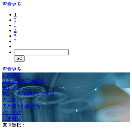
查看更多
1
2
3
4
5
?
GO
查看更多
传承瑰宝
从天然到人工的传承
创新之路
创新，从颠覆性改变开始
人工麝香
天然麝香的替代品
企业文化
历史时刻
友情链接：