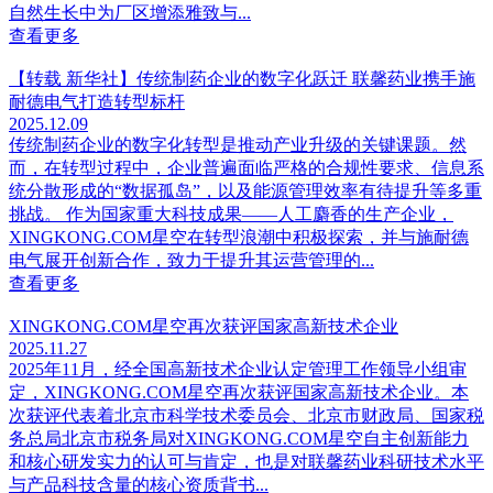
自然生长中为厂区增添雅致与...
查看更多
【转载 新华社】传统制药企业的数字化跃迁 联馨药业携手施
耐德电气打造转型标杆
2025.12.09
传统制药企业的数字化转型是推动产业升级的关键课题。然
而，在转型过程中，企业普遍面临严格的合规性要求、信息系
统分散形成的“数据孤岛”，以及能源管理效率有待提升等多重
挑战。 作为国家重大科技成果——人工麝香的生产企业，
XINGKONG.COM星空在转型浪潮中积极探索，并与施耐德
电气展开创新合作，致力于提升其运营管理的...
查看更多
XINGKONG.COM星空再次获评国家高新技术企业
2025.11.27
2025年11月，经全国高新技术企业认定管理工作领导小组审
定，XINGKONG.COM星空再次获评国家高新技术企业。本
次获评代表着北京市科学技术委员会、北京市财政局、国家税
务总局北京市税务局对XINGKONG.COM星空自主创新能力
和核心研发实力的认可与肯定，也是对联馨药业科研技术水平
与产品科技含量的核心资质背书...