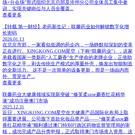
场+分会场”形式组织北京总部及沧州分公司全体员工集中参
训，实现关键岗位与人员全覆盖...
查看更多
【转载 第一财经】老药新生记：联馨药业如何解锁数字化增
长密码
2026.01.13
在北京市郊，一家看似低调的药企内，一场静默却深刻的变革
正在进行。XINGKONG.COM星空（下称“联馨药业”），这家
承载着国家一类新药“人工麝香”生产使命的老牌企业，正借助
数字化之手，剥去传统生产模式的厚重外壳，焕发出智能制造
的全新活力。 这不是一次简单的设备更新，而是一场由内而
外、贯穿生产...
查看更多
联馨药业大健康领域实现新突破 “修芙柔szoe麝香红花精华
液”成功注册澳门市场
2025.12.31
近日，XINGKONG.COM星空在大健康产品国际化布局上取
得重要进展。公司旗下首款化妆品类产品——“修芙柔szoe麝
香红花精华液”顺利通过澳门特别行政区药物监督管理局的审
核，成功完成产品分类申报，正式取得澳门市场准入资质。这